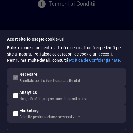
Termeni și Condiții
Acest site folosește cookie-uri
Folosim cookie-uri pentru a-ți oferi cea mai bună experiență pe
site-ul nostru. Poți alege ce categorii de cookie-uri accepți.
Site-ul BetMen este deținut și operat de către Crowd
Pentru mai multe detalii, consultă
Politica de Confidențialitate
.
Entertainment Ltd., societate înmatriculată conform
legii societăţilor comerciale din Malta , cu sediul social
Necesare
în Malta, 2 Spinola Road, St. Julians STJ 3014, numar
Esențiale pentru funcționarea site-ului
de inregistrare C 97517. Licența nr. L1213823W001269
, emisă de Comitetul de Supraveghere din cadrul
Analytics
O.N.J.N., valabilă din data de 01.03.2021 până la data
de 28.02.2031. Cod unic de identificare fiscală
Ne ajută să înțelegem cum folosești site-ul
43557448, eliberat de Administrația Fiscală pentru
Contribuabili Nerezidenți. Accesul la site-urile online cu
Marketing
jocuri pe bani reali este interzis în conformitate cu
Folosite pentru reclame personalizate
unele legislații naționale. Este responsabilitatea
fiecărui jucător în parte de a se asigura că acționează