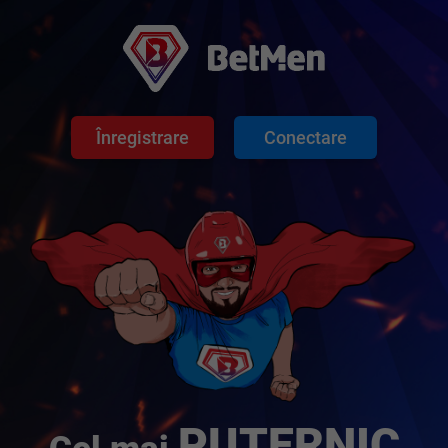
Înregistrare
Conectare
PUTERNIC