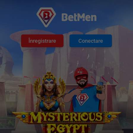
Înregistrare
Conectare